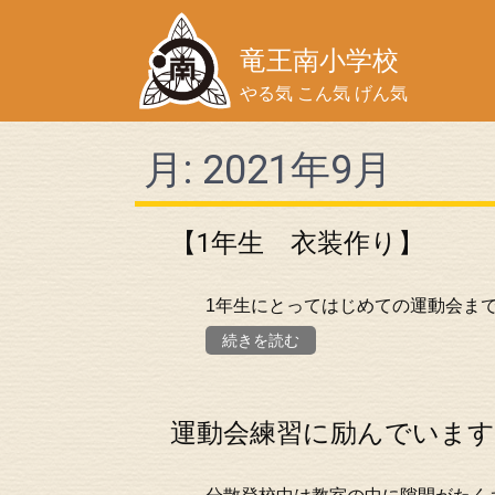
竜王南小学校
やる気 こん気 げん気
月:
2021年9月
【1年生 衣装作り】
1年生にとってはじめての運動会ま
続きを読む
運動会練習に励んでいます