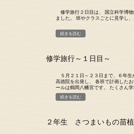
修学旅行２日目は、 国立科学博物
ました。 班やクラスごとに
続きを読む
修学旅行～１日目～
５月２１日～２３日まで、６年生
高徳院を出発し、 各班で計画した
ールは鶴岡八幡宮です。 たくさん学び
続きを読む
２年生 さつまいもの苗