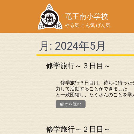
竜王南小学校
やる気 こん気 げん気
月:
2024年5月
修学旅行～３日目～
修学旅行３日目は、待ちに待ったデ
力して活動することができました。
と一致団結し、たくさんのことを学ん
続きを読む
修学旅行～２日目～