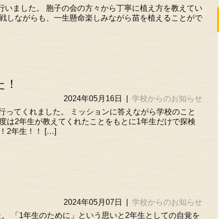
行いました。 胞子の会の方々から丁寧に植え方を教えてい
苦戦しながらも、一生懸命楽しみながら苗を植えることがで
た！
2024年05月16日
|
学校からのお知らせ
行ってくれました。 ミッションに答えながら学校のこと
度は2年生が教えてくれたことをもとに1年生だけで探検
2年生！！ […]
2024年05月07日
|
学校からのお知らせ
。 「1年生のために」という思いと2年生としての自覚を