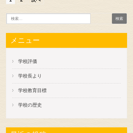
投
稿
の
ナ
ビ
メニュー
ゲ
ー
学校評価
シ
学校長より
ョ
ン
学校教育目標
学校の歴史