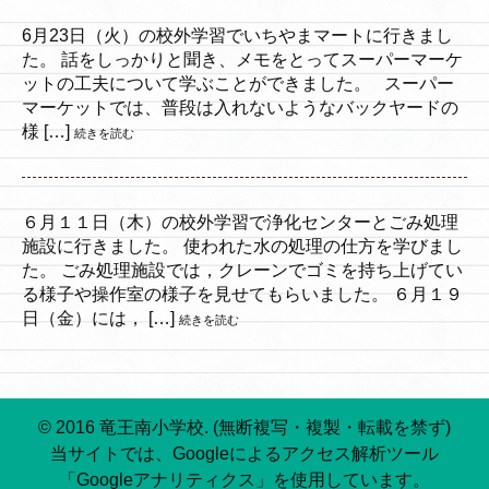
6月23日（火）の校外学習でいちやまマートに行きまし
た。 話をしっかりと聞き、メモをとってスーパーマーケ
ットの工夫について学ぶことができました。 スーパー
マーケットでは、普段は入れないようなバックヤードの
様 […]
続きを読む
６月１１日（木）の校外学習で浄化センターとごみ処理
施設に行きました。 使われた水の処理の仕方を学びまし
た。 ごみ処理施設では，クレーンでゴミを持ち上げてい
る様子や操作室の様子を見せてもらいました。 ６月１９
日（金）には， […]
続きを読む
© 2016 竜王南小学校. (無断複写・複製・転載を禁ず)
当サイトでは、Googleによるアクセス解析ツール
「Googleアナリティクス」を使用しています。