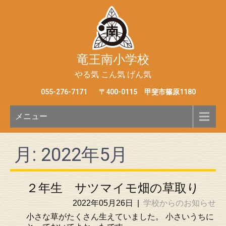
竜王南小学校
やる気 こん気 げん気
055-276-7171
〒400-0115 甲斐市篠原1180
メニュー
月:
2022年5月
２年生 サツマイモ畑の草取り
2022年05月26日
|
学校からのお知らせ
小さな草がたくさん生えていました。 小さいうちに