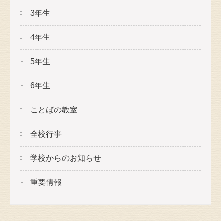
3年生
4年生
5年生
6年生
ことばの教室
全校行事
学校からのお知らせ
重要情報