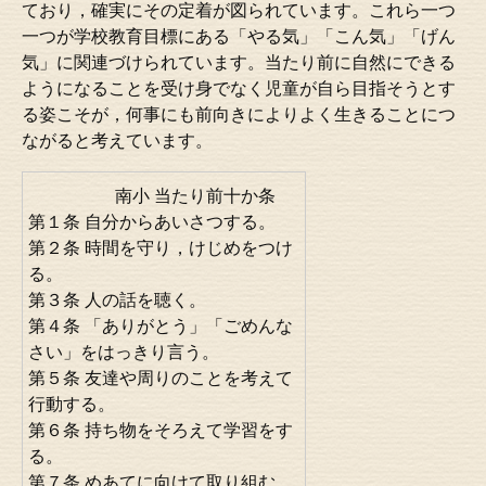
ており，確実にその定着が図られています。これら一つ
一つが学校教育目標にある「やる気」「こん気」「げん
気」に関連づけられています。当たり前に自然にできる
ようになることを受け身でなく児童が自ら目指そうとす
る姿こそが，何事にも前向きによりよく生きることにつ
ながると考えています。
南小 当たり前十か条
第１条 自分からあいさつする。
第２条 時間を守り，けじめをつけ
る。
第３条 人の話を聴く。
第４条 「ありがとう」「ごめんな
さい」をはっきり言う。
第５条 友達や周りのことを考えて
行動する。
第６条 持ち物をそろえて学習をす
る。
第７条 めあてに向けて取り組む。