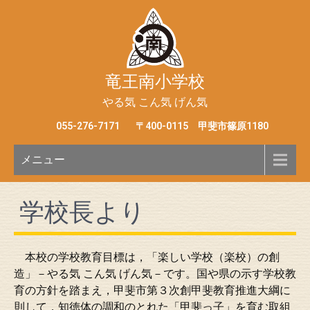
竜王南小学校
やる気 こん気 げん気
055-276-7171
〒400-0115 甲斐市篠原1180
メニュー
学校長より
本校の学校教育目標は，「楽しい学校（楽校）の創
造」－やる気 こん気 げん気－です。国や県の示す学校教
育の方針を踏まえ，甲斐市第３次創甲斐教育推進大綱に
則して，知徳体の調和のとれた「甲斐っ子」を育む取組