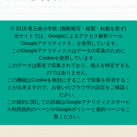
© 2016 竜王南小学校. (無断複写・複製・転載を禁ず)
当サイトでは、Googleによるアクセス解析ツール
「Googleアナリティクス」を使用しています。
このGoogleアナリティクスはデータの収集のために
Cookieを使用しています。
このデータは匿名で収集されており、個人を特定するも
のではありません。
この機能はCookieを無効にすることで収集を拒否するこ
とが出来ますので、お使いのブラウザの設定をご確認く
ださい。
この規約に関しての詳細はGoogleアナリティクスサービ
ス利用規約のページやGoogleポリシーと規約ページをご
覧ください。