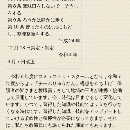
第８条 無駄口をしないで，そうじ
をする。
第９条 ろうかは静かに歩く。
第 10 条 使ったものは元にもど
し，整理整頓をする。
平成 24 年
12 月 18 日策定・制定
令和 4 年
3 月 7 日改正
令和６年度にコミュニティ・スクールとなり，令和７
年度からは，「チームりゅうなん」構想を立ち上げ，保
護者の皆さまと教職員，そして地域の三者が連携・協働
して展開しています。今，時代は目まぐるしく変化して
います。かつて，習得した知識や技能では，立ち行かな
くなる時代です。習得した知識・技能をアップデートし
ていける柔軟性と積極性が必要になってきます。それ
は，私たち教職員にも課せられた課題でもあります。