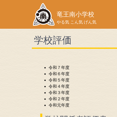
竜王南小学校
やる気 こん気 げん気
学校評価
令和７年度
令和６年度
令和５年度
令和４年度
令和３年度
令和２年度
令和元年度