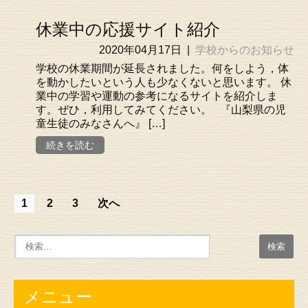
休業中の応援サイト紹介
2020年04月17日
|
学校からのお知らせ
学校の休業期間が延長されました。何をしよう，体
を動かしたいという人も少なくないと思います。 休
業中の学習や運動の参考になるサイトを紹介しま
す。ぜひ，利用してみてください。 『山梨県の児
童生徒のみなさんへ』 […]
続きを読む
投
1
2
3
次へ
稿
の
ナ
ビ
メニュー