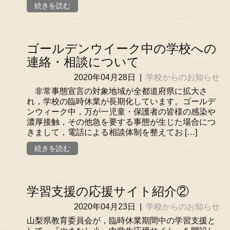
続きを読む
ゴールデンウイーク中の学校への
連絡・相談について
2020年04月28日
|
学校からのお知らせ
非常事態宣言の対象地域が全都道府県に拡大さ
れ，学校の臨時休業が長期化しています。ゴールデ
ンウィーク中，万が一児童・保護者の皆様の感染や
濃厚接触，その他急を要する事態が生じた場合につ
きまして，電話による相談体制を整えてお […]
続きを読む
学習支援の応援サイト紹介②
2020年04月23日
|
学校からのお知らせ
山梨県教育委員会が，臨時休業期間中の学習支援と