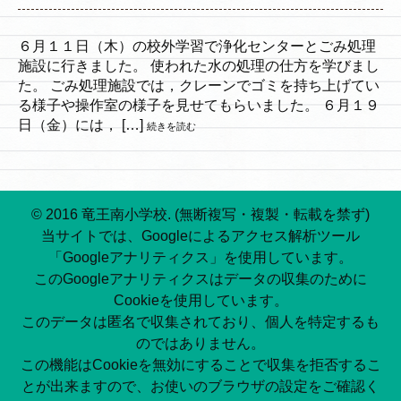
６月１１日（木）の校外学習で浄化センターとごみ処理
施設に行きました。 使われた水の処理の仕方を学びまし
た。 ごみ処理施設では，クレーンでゴミを持ち上げてい
る様子や操作室の様子を見せてもらいました。 ６月１９
日（金）には， […]
続きを読む
© 2016 竜王南小学校. (無断複写・複製・転載を禁ず)
当サイトでは、Googleによるアクセス解析ツール
「Googleアナリティクス」を使用しています。
このGoogleアナリティクスはデータの収集のために
Cookieを使用しています。
このデータは匿名で収集されており、個人を特定するも
のではありません。
この機能はCookieを無効にすることで収集を拒否するこ
とが出来ますので、お使いのブラウザの設定をご確認く