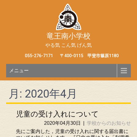
竜王南小学校
やる気 こん気 げん気
055-276-7171
〒400-0115 甲斐市篠原1180
メニュー
月:
2020年4月
児童の受け入れについて
2020年04月30日
|
学校からのお知らせ
先にご案内した，児童の受け入れに関する届出書に