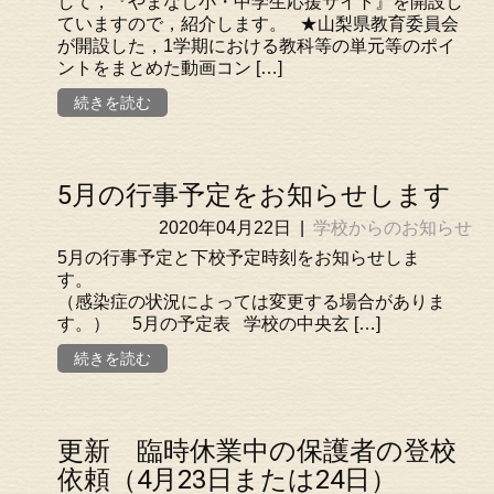
して，『やまなし小・中学生応援サイト』を開設し
ていますので，紹介します。 ★山梨県教育委員会
が開設した，1学期における教科等の単元等のポイ
ントをまとめた動画コン […]
続きを読む
5月の行事予定をお知らせします
2020年04月22日
|
学校からのお知らせ
5月の行事予定と下校予定時刻をお知らせしま
す
（感染症の状況によっては変更する場合がありま
す。） 5月の予定表 学校の中央玄 […]
続きを読む
更新 臨時休業中の保護者の登校
依頼（4月23日または24日）