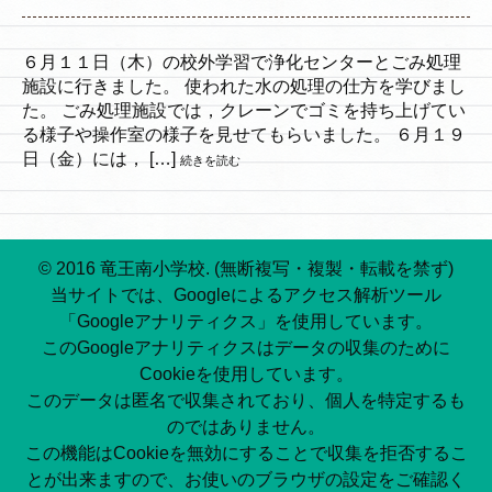
６月１１日（木）の校外学習で浄化センターとごみ処理
施設に行きました。 使われた水の処理の仕方を学びまし
た。 ごみ処理施設では，クレーンでゴミを持ち上げてい
る様子や操作室の様子を見せてもらいました。 ６月１９
日（金）には， […]
続きを読む
© 2016 竜王南小学校. (無断複写・複製・転載を禁ず)
当サイトでは、Googleによるアクセス解析ツール
「Googleアナリティクス」を使用しています。
このGoogleアナリティクスはデータの収集のために
Cookieを使用しています。
このデータは匿名で収集されており、個人を特定するも
のではありません。
この機能はCookieを無効にすることで収集を拒否するこ
とが出来ますので、お使いのブラウザの設定をご確認く