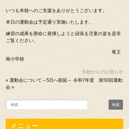
いつも本校へのご支援をありがとうございます。
本日の運動会は予定通り実施いたします。
練習の成果を懸命に発揮しようと頑張る児童の姿を是非
ご覧ください。
竜王
南小学校
学校からのお知らせ
«
運動会について～5日へ順延～
令和7年度 第50回運動
会
»
メニュー