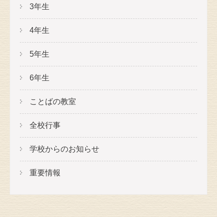
3年生
4年生
5年生
6年生
ことばの教室
全校行事
学校からのお知らせ
重要情報