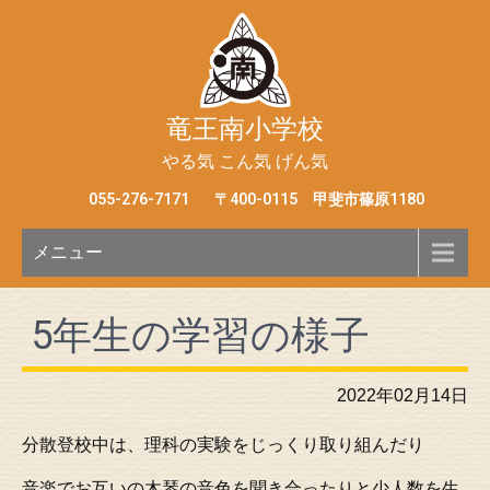
竜王南小学校
やる気 こん気 げん気
055-276-7171
〒400-0115 甲斐市篠原1180
メニュー
5年生の学習の様子
2022年02月14日
分散登校中は、理科の実験をじっくり取り組んだり
音楽でお互いの木琴の音色を聞き合ったりと少人数を生