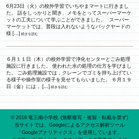
6月23日（火）の校外学習でいちやまマートに行きまし
た。 話をしっかりと聞き、メモをとってスーパーマーケ
ットの工夫について学ぶことができました。 スーパー
マーケットでは、普段は入れないようなバックヤードの
様 […]
続きを読む
６月１１日（木）の校外学習で浄化センターとごみ処理
施設に行きました。 使われた水の処理の仕方を学びまし
た。 ごみ処理施設では，クレーンでゴミを持ち上げてい
る様子や操作室の様子を見せてもらいました。 ６月１９
日（金）には， […]
続きを読む
© 2016 竜王南小学校. (無断複写・複製・転載を禁ず)
当サイトでは、Googleによるアクセス解析ツール
「Googleアナリティクス」を使用しています。