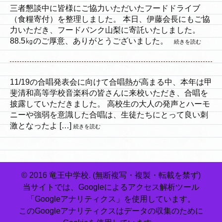
三者懇談中に皆様にご協力いただいたフードドライブ
（食糧寄付）を整理しました。 本日、伊藤会長にもご協
力いただき、フードバンク山梨に寄託いたしました。
88.5㎏のご厚意、ありがとうございました。
続きを読む
11/19の合唱発表会に向けて合唱熱が高まる中、本年は甲
斐清和高等学校音楽科の皆さんに来校いただき、合唱を
披露していただきました。 高校生の大人の発声とハーモ
ニーや強弱を意識した合唱は、生徒たちにとって良い刺
激となったよ […]
続きを読む
© 2016 竜王中学校. (無断複写・複製・転載を禁ず)
当サイトでは、Googleによるアクセス解析ツール
「Googleアナリティクス」を使用しています。
このGoogleアナリティクスはデータの収集のために