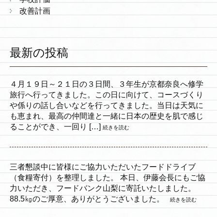
改善計画
最新の投稿
４月１９日～２１日の３日間、３年生が京都奈良へ修学
旅行へ行ってきました。この日に向けて、コースづくり
や係りの話し合いなどを行ってきました。当日は天気に
も恵まれ、最高の仲間達と一緒に日本の歴史を肌で感じ
ることができ、一回り […]
続きを読む
三者懇談中に皆様にご協力いただいたフードドライブ
（食糧寄付）を整理しました。 本日、伊藤会長にもご協
力いただき、フードバンク山梨に寄託いたしました。
88.5㎏のご厚意、ありがとうございました。
続きを読む