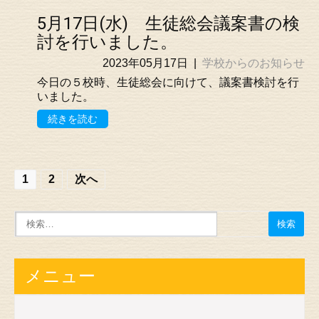
5月17日(水) 生徒総会議案書の検
討を行いました。
2023年05月17日
|
学校からのお知らせ
今日の５校時、生徒総会に向けて、議案書検討を行
いました。
続きを読む
投
1
2
次へ
稿
の
ナ
ビ
メニュー
ゲ