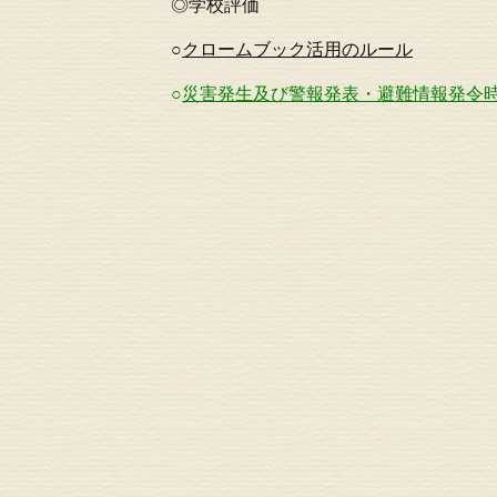
◎
学校評価
○
クロームブック活用のルール
○
災害発生及び警報発表・避難情報発令