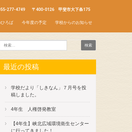
055-277-4749
〒400-0126 甲斐市大下条175
のひろば
今年度の予定
学校からのお知らせ
最近の投稿
学校だより「しきなん」７月号を投
稿しました。
4年生 人権啓発教室
【4年生】峡北広域環境衛生センター
に行ってきました！