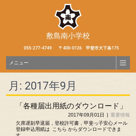
敷島南小学校
055-277-4749
〒400-0126 甲斐市大下条175
メニュー
月:
2017年9月
「各種届出用紙のダウンロード」
2017年09月01日
|
重要情報
欠席遅刻早退届，登校許可書，甲斐っ子安心メール
登録申込用紙は こちら からダウンロードできま
す。