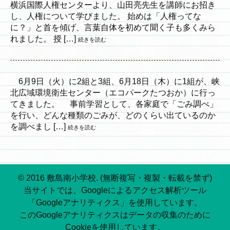
横浜国際人権センターより、山田亮先生を講師にお招き
し、人権について学びました。 始めは「人権ってな
に？」と首を傾げ、言葉自体を初めて聞く子も多くみら
れました。 授 […]
続きを読む
6月9日（火）に2組と3組、6月18日（木）に1組が、峡
北広域環境衛生センター（エコパークたつおか）に行っ
てきました。 事前学習として、各家庭で「ごみ調べ」
を行い、どんな種類のごみが、どのくらい出ているのか
を調べまし […]
続きを読む
© 2016 敷島南小学校. (無断複写・複製・転載を禁ず)
当サイトでは、Googleによるアクセス解析ツール
「Googleアナリティクス」を使用しています。
このGoogleアナリティクスはデータの収集のために
Cookieを使用しています。