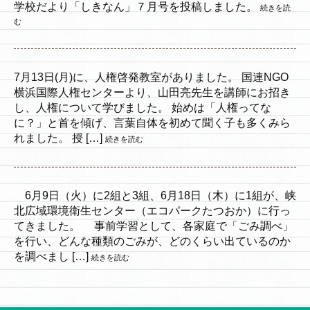
学校だより「しきなん」７月号を投稿しました。
続きを読
む
7月13日(月)に、人権啓発教室がありました。 国連NGO
横浜国際人権センターより、山田亮先生を講師にお招き
し、人権について学びました。 始めは「人権ってな
に？」と首を傾げ、言葉自体を初めて聞く子も多くみら
れました。 授 […]
続きを読む
6月9日（火）に2組と3組、6月18日（木）に1組が、峡
北広域環境衛生センター（エコパークたつおか）に行っ
てきました。 事前学習として、各家庭で「ごみ調べ」
を行い、どんな種類のごみが、どのくらい出ているのか
を調べまし […]
続きを読む