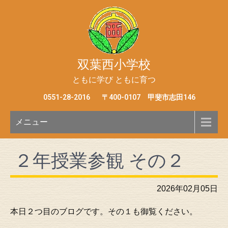
双葉西小学校
ともに学び ともに育つ
0551-28-2016
〒400-0107 甲斐市志田146
メニュー
２年授業参観 その２
2026年02月05日
本日２つ目のブログです。その１も御覧ください。