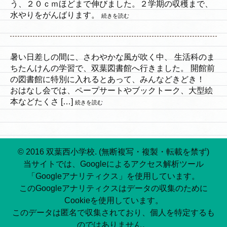
う、２０ｃｍほどまで伸びました。２学期の収穫まで、
水やりをがんばります。
続きを読む
暑い日差しの間に、さわやかな風が吹く中、 生活科のま
ちたんけんの学習で、双葉図書館へ行きました。 開館前
の図書館に特別に入れるとあって、みんなどきどき！
おはなし会では、ペープサートやブックトーク、大型絵
本などたくさ […]
続きを読む
© 2016 双葉西小学校. (無断複写・複製・転載を禁ず)
当サイトでは、Googleによるアクセス解析ツール
「Googleアナリティクス」を使用しています。
このGoogleアナリティクスはデータの収集のために
Cookieを使用しています。
このデータは匿名で収集されており、個人を特定するも
のではありません。