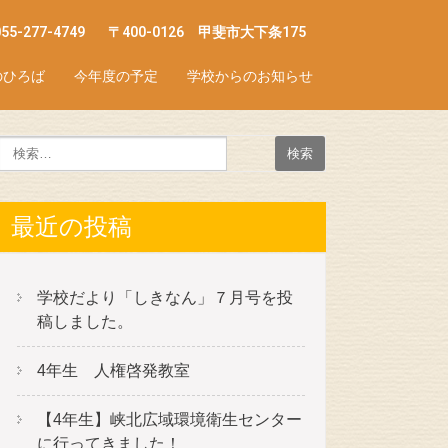
055-277-4749
〒400-0126 甲斐市大下条175
のひろば
今年度の予定
学校からのお知らせ
最近の投稿
学校だより「しきなん」７月号を投
稿しました。
4年生 人権啓発教室
【4年生】峡北広域環境衛生センター
に行ってきました！