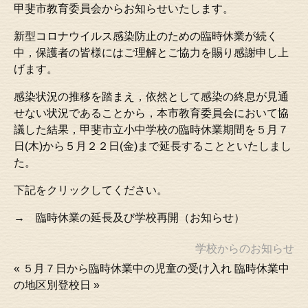
甲斐市教育委員会からお知らせいたします。
新型コロナウイルス感染防止のための臨時休業が続く
中，保護者の皆様にはご理解とご協力を賜り感謝申し上
げます。
感染状況の推移を踏まえ，依然として感染の終息が見通
せない状況であることから，本市教育委員会において協
議した結果，甲斐市立小中学校の臨時休業期間を５月７
日(木)から５月２２日(金)まで延長することといたしまし
た。
下記をクリックしてください。
→
臨時休業の延長及び学校再開（お知らせ）
学校からのお知らせ
«
５月７日から臨時休業中の児童の受け入れ
臨時休業中
の地区別登校日
»