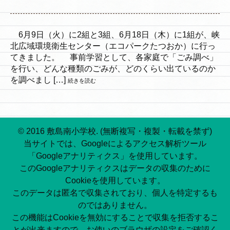
6月9日（火）に2組と3組、6月18日（木）に1組が、峡
北広域環境衛生センター（エコパークたつおか）に行っ
てきました。 事前学習として、各家庭で「ごみ調べ」
を行い、どんな種類のごみが、どのくらい出ているのか
を調べまし […]
続きを読む
© 2016 敷島南小学校. (無断複写・複製・転載を禁ず)
当サイトでは、Googleによるアクセス解析ツール
「Googleアナリティクス」を使用しています。
このGoogleアナリティクスはデータの収集のために
Cookieを使用しています。
このデータは匿名で収集されており、個人を特定するも
のではありません。
この機能はCookieを無効にすることで収集を拒否するこ
とが出来ますので、お使いのブラウザの設定をご確認く