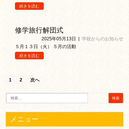
続きを読む
修学旅行解団式
2025年05月13日
|
学校からのお知らせ
５月１３日（火） ５月の活動
続きを読む
投
1
2
次へ
稿
の
ナ
ビ
メニュー
ゲ