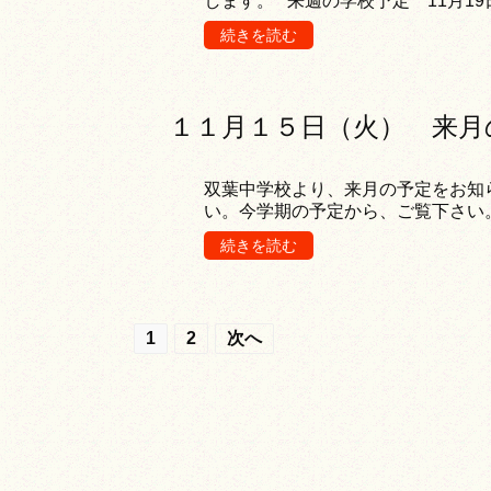
します。 来週の学校予定 11月19
続きを読む
１１月１５日（火） 来月
双葉中学校より、来月の予定をお知
い。今学期の予定から、ご覧下さい
続きを読む
投
1
2
次へ
稿
の
ナ
ビ