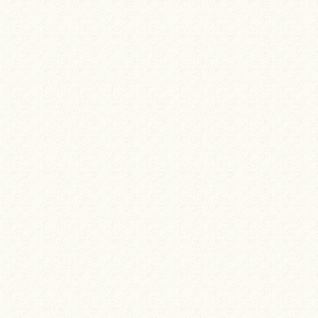
ゲ
ー
シ
ョ
ン