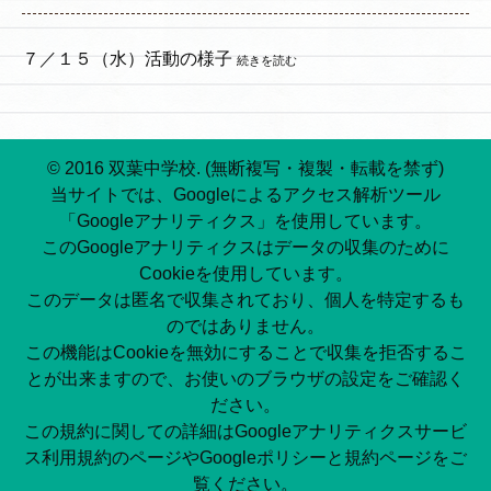
７／１５（水）活動の様子
続きを読む
© 2016 双葉中学校. (無断複写・複製・転載を禁ず)
当サイトでは、Googleによるアクセス解析ツール
「Googleアナリティクス」を使用しています。
このGoogleアナリティクスはデータの収集のために
Cookieを使用しています。
このデータは匿名で収集されており、個人を特定するも
のではありません。
この機能はCookieを無効にすることで収集を拒否するこ
とが出来ますので、お使いのブラウザの設定をご確認く
ださい。
この規約に関しての詳細はGoogleアナリティクスサービ
ス利用規約のページやGoogleポリシーと規約ページをご
覧ください。